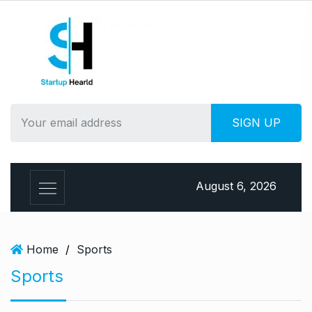
S
k
i
p
t
o
c
o
n
t
e
August 6, 2026
n
t
Home
/
Sports
Sports