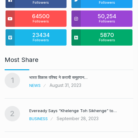
Followers
Followers
64500
50,254
Followers
Followers
23434
5870
Followers
Followers
Most Share
भारत विकास परिषद ने करायी समूहगान…
1
August 31, 2023
NEWS
Eveready Says “Khelenge Toh Sikhenge” to…
2
September 28, 2023
BUSINESS