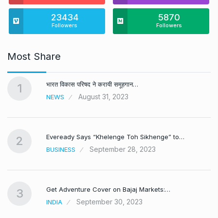
23434
5870
Followers
Followers
Most Share
भारत विकास परिषद ने करायी समूहगान…
1
August 31, 2023
NEWS
Eveready Says “Khelenge Toh Sikhenge” to…
2
September 28, 2023
BUSINESS
Get Adventure Cover on Bajaj Markets:…
3
September 30, 2023
INDIA
,